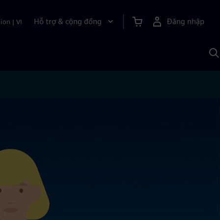
Hỗ trợ & cộng đồng
Đăng nhập
ion
|
VI
T
k
v
S
A