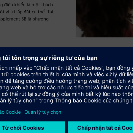
g điều khiển là một thách
 vị trí lắp đặt cụ thể. Tại
Supplement SB là phương
o dự án của bạn
h (SCCR) có cần thiết không?
u chuẩn và SCCR cao là gì?