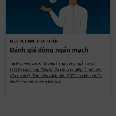
MẸO VỀ BẢNG ĐIỀU KHIỂN
Đánh giá dòng ngắn mạch
Tại Mỹ, việc xác định Xếp hạng dòng ngắn mạch
(SCCR) của bảng điều khiển công nghiệp là một yêu
cầu pháp lý. Tìm hiểu cách tính SCCR của bảng điều
khiển cho thị trường Bắc Mỹ.