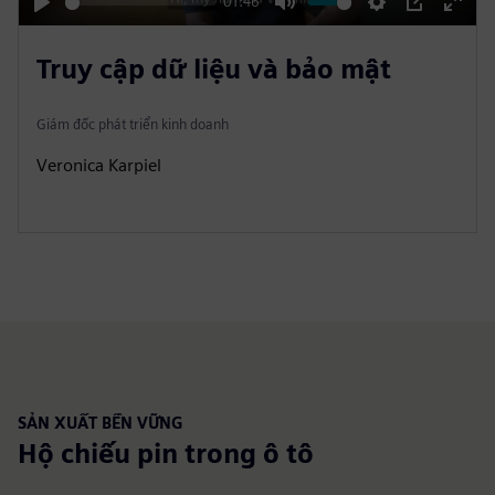
y
01:46
P
M
S
P
E
l
u
e
I
n
Truy cập dữ liệu và bảo mật
a
t
t
P
t
y
e
t
e
Giám đốc phát triển kinh doanh
i
r
Veronica Karpiel
n
f
g
u
s
l
l
s
c
r
e
e
SẢN XUẤT BỀN VỮNG
n
Hộ chiếu pin trong ô tô