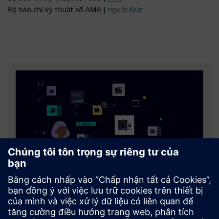
Bộ báo chí kỹ thuật số AMB |
người Đức
La bàn máy SINUMERIK
Tìm hiểu máy CNC SINUMERIK nào sẽ được trưng bày
tại triển lãm.