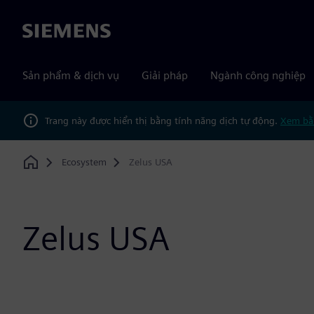
Siemens
Sản phẩm & dịch vụ
Giải pháp
Ngành công nghiệp
Trang này được hiển thị bằng tính năng dịch tự động.
Xem bằ
Ecosystem
Zelus USA
Home
Zelus USA