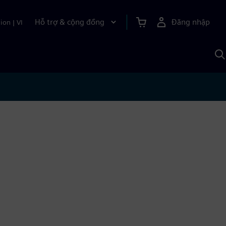
Hỗ trợ & cộng đồng
Đăng nhập
ion
|
VI
T
k
v
S
A