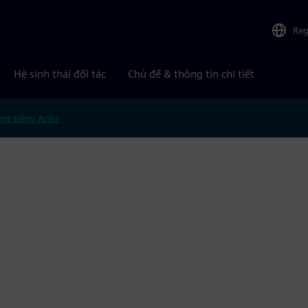
Reg
Hệ sinh thái đối tác
Chủ đề & thông tin chi tiết
ng tiếng Anh?