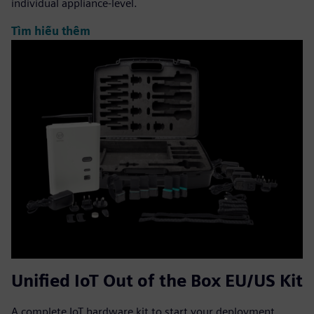
individual appliance-level.
Tìm hiểu thêm
Unified IoT Out of the Box EU/US Kit
A complete IoT hardware kit to start your deployment,