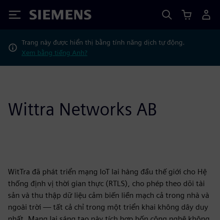
Siemens
Trang này được hiển thị bằng tính năng dịch tự động.
Xem bằng tiếng Anh?
Wittra Networks AB
WitTra đã phát triển mạng IoT lai hàng đầu thế giới cho Hệ
thống định vị thời gian thực (RTLS), cho phép theo dõi tài
sản và thu thập dữ liệu cảm biến liền mạch cả trong nhà và
ngoài trời — tất cả chỉ trong một triển khai không dây duy
nhất. Mạng lai sáng tạo này tích hợp bốn công nghệ không