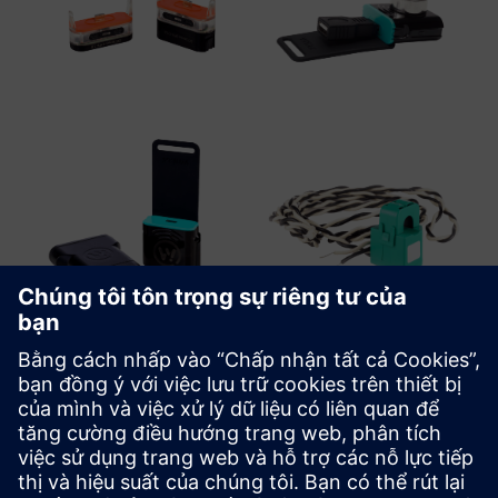
WiTTRA Click-ons and Accessories
A range of Click-On sensors and sensor interfaces are
available, providing the capability to add an unlimited
range of industrial grade sensors from either WiTTRA or off-
the-shelf sensor vendors.