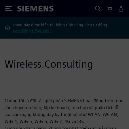
Siemens
Trang này được hiển thị bằng tính năng dịch tự động.
Xem bằng tiếng Anh?
Wireless.Consulting
Chúng tôi là đối tác giải pháp SIEMENS hoạt động trên toàn
cầu chuyên tư vấn, lập kế hoạch, tích hợp và phân tích lỗi
của các mạng không dây kỹ thuật số như WLAN, iWLAN,
WiFi 4, WiFi 5, WiFi 6, WiFi 7, 4G và 5G.
Cùng với khách hàng, chúng tôi phát triển các giải pháp