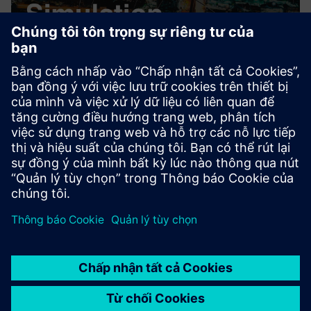
Simulation WLAN
Mô phỏng bao gồm các giai đoạn chuẩn bị, thực hiện kỹ
thuật bao gồm thiết bị đo lường, đánh giá và xử lý hậu kỳ.
Tìm hiểu thêm