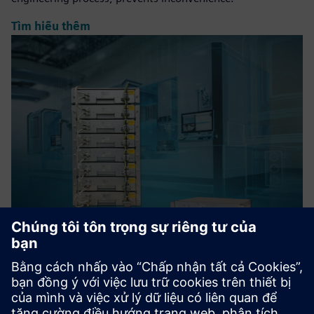
Tìm hiểu thêm
Peak shaving with UltraCaps and
Smart Power Management
UltraCaps can store and release (braking) energy e.g. from