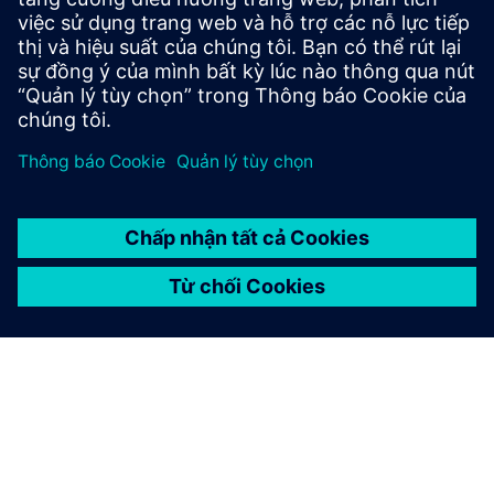
cranes/bridges. Netcongestion complicates
expansion/sustainability in dynamic movements.
Tìm hiểu thêm