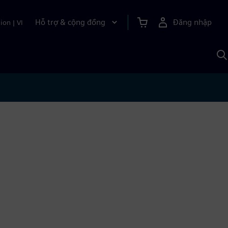
Hỗ trợ & cộng đồng
Đăng nhập
ion
|
VI
T
k
v
S
A