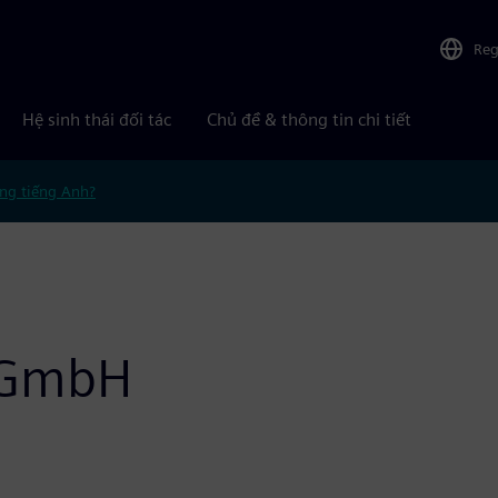
Reg
Hệ sinh thái đối tác
Chủ đề & thông tin chi tiết
ng tiếng Anh?
g GmbH