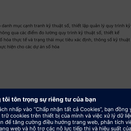
o danh mục cạnh tranh kỹ thuật số, thiết lập quản lý quy trình kỹ
 thông qua các điểm đo lường quy trình kỹ thuật số, thiết kế
số hóa thực tế và trạng thái mục tiêu xác định, thông số kỹ thuật
hực hiện cho các dự án số hóa