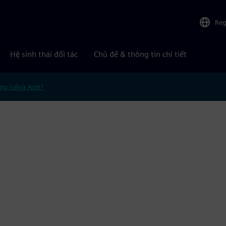
Reg
Hệ sinh thái đối tác
Chủ đề & thông tin chi tiết
ng tiếng Anh?