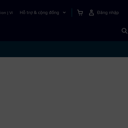
Hỗ trợ & cộng đồng
Đăng nhập
ion
|
VI
T
k
v
S
A