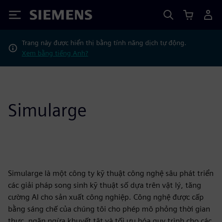
Siemens
Trang này được hiển thị bằng tính năng dịch tự động.
Xem bằng tiếng Anh?
Simularge
Simularge là một công ty kỹ thuật công nghệ sâu phát triển
các giải pháp song sinh kỹ thuật số dựa trên vật lý, tăng
cường AI cho sản xuất công nghiệp. Công nghệ được cấp
bằng sáng chế của chúng tôi cho phép mô phỏng thời gian
thực, ngăn ngừa khuyết tật và tối ưu hóa quy trình cho các