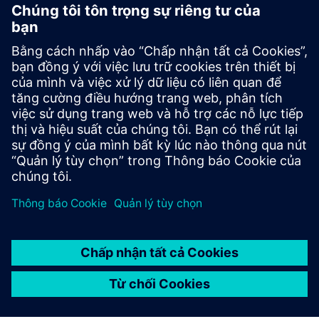
Maxima Thermoforming DT
Bộ đôi kỹ thuật số dựa trên vật lý, được tăng cường AI cho
các đường định hình nhiệt. Kết nối với máy trong vài giây
để mô hình hóa hành vi nhiệt và cơ học trong thời gian
thực, dự đoán các khuyết tật trước khi chúng xảy ra, tối
ư...
Tìm hiểu thêm