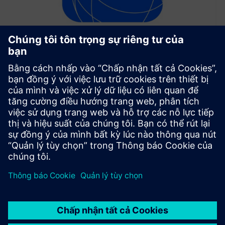
SICK ConnectX
SICK ConnectX là một Ứng dụng Industrial Edge kết nối, xử
lý và truyền dữ liệu cảm biến và thiết bị từ cảm biến đến
các hệ thống công nghiệp và đám mây để phân tích và tự
động hóa theo thời gian thực
Tìm hiểu thêm