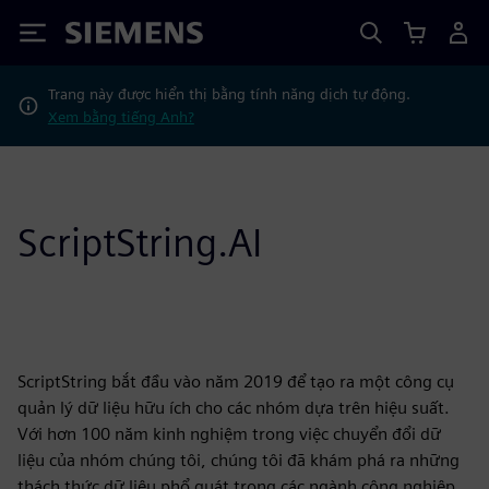
Siemens
Trang này được hiển thị bằng tính năng dịch tự động.
Xem bằng tiếng Anh?
ScriptString.AI
ScriptString bắt đầu vào năm 2019 để tạo ra một công cụ
quản lý dữ liệu hữu ích cho các nhóm dựa trên hiệu suất.
Với hơn 100 năm kinh nghiệm trong việc chuyển đổi dữ
liệu của nhóm chúng tôi, chúng tôi đã khám phá ra những
thách thức dữ liệu phổ quát trong các ngành công nghiệp.