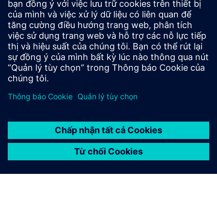
AIRLOCK(InterLock) System
The Air-Lock system minimizes pressure loss and prevents
cross-contamination by blocking gases, bacteria, UV rays,
and noise with interlocking doors.
Tìm hiểu thêm