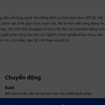
 đầu về công nghệ Hệ thống định vị thời gian thực (RTLS). Hệ
chính xác thời gian thực vượt trội. Nó là một nền tảng đáng tin
n nay, Hệ sinh thái Quuppa có hơn 200 đối tác và khách hàng trên
c giải pháp sáng tạo cho các ngành công nghiệp khác nhau, bao
 sóc sức khỏe, bán lẻ, thể thao và giải trí.
Chuyển động
Build
Mở rộng hoặc xây dựng dựa trên sản phẩm/giải pháp
Siemens Xcelerator bằng cách xây dựng một sản phẩm
mới hoặc tạo ra một giải pháp khách hàng mới thông qua