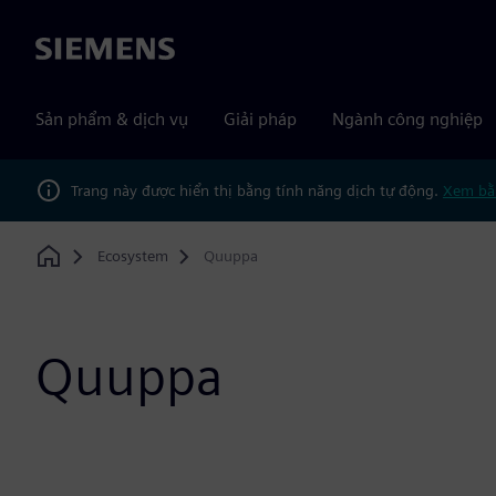
Siemens
Sản phẩm & dịch vụ
Giải pháp
Ngành công nghiệp
Trang này được hiển thị bằng tính năng dịch tự động.
Xem bằ
Ecosystem
Quuppa
Home
Quuppa