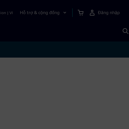
Hỗ trợ & cộng đồng
Đăng nhập
ion
|
VI
T
k
v
S
A