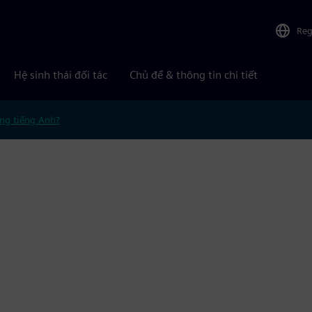
Reg
Hệ sinh thái đối tác
Chủ đề & thông tin chi tiết
ng tiếng Anh?