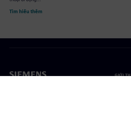
Tìm hiểu thêm
GIỚI T
Giới thi
Lãnh đạ
Tin tức 