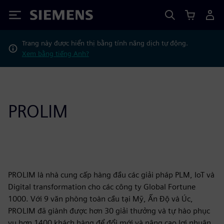
Siemens
Trang này được hiển thị bằng tính năng dịch tự động.
Xem bằng tiếng Anh?
PROLIM
PROLIM là nhà cung cấp hàng đầu các giải pháp PLM, IoT và
Digital transformation cho các công ty Global Fortune
1000. Với 9 văn phòng toàn cầu tại Mỹ, Ấn Độ và Úc,
PROLIM đã giành được hơn 30 giải thưởng và tự hào phục
vụ hơn 1400 khách hàng để đổi mới và nâng cao lợi nhuận