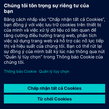
Planar Motor System
Planar Motor System biến đổi sản xuất thế hệ tiếp theo với
tính linh hoạt, khả năng mở rộng và mô-đun chưa từng có.
Ba thành phần cung cấp khả năng tự do 6-DOF đầy đủ:
xBots bay (di chuyển), Flyways (stator) và PMC, được tích
hợp ...
Tìm hiểu thêm