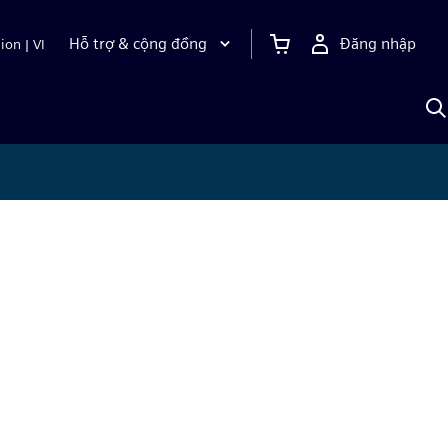
Hỗ trợ & cộng đồng
Đăng nhập
ion
|
VI
T
k
v
S
A