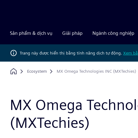
Siemens
Sản phẩm & dịch vụ
Giải pháp
Ngành công nghiệp
Trang này được hiển thị bằng tính năng dịch tự động.
Xem bằ
Ecosystem
MX Omega Technologies INC (MXTechies)
Home
MX Omega Technolo
(MXTechies)