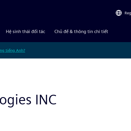
Reg
Hệ sinh thái đối tác
Chủ đề & thông tin chi tiết
ng tiếng Anh?
gies INC