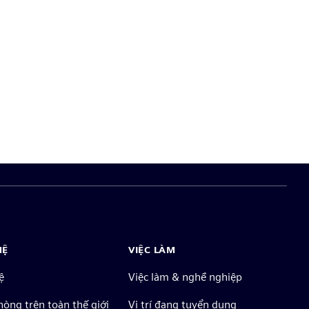
HỆ
VIỆC LÀM
ệ
Việc làm & nghề nghiệp
òng trên toàn thế giới
Vị trí đang tuyển dụng