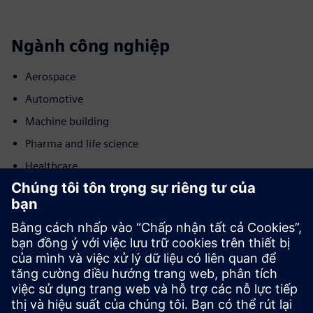
Ngành công nghiệp
Aerospace
Automotive
Machine building
Pharma and life science
Healthcare
Chuyển động
Build
Mở rộng hoặc xây dựng dựa trên sản phẩm/giải pháp
Siemens Xcelerator bằng cách xây dựng một sản phẩm mới
hoặc tạo ra một giải pháp khách hàng mới thông qua việc
tích hợp sản phẩm Siemens Xcelerator và sản phẩm của