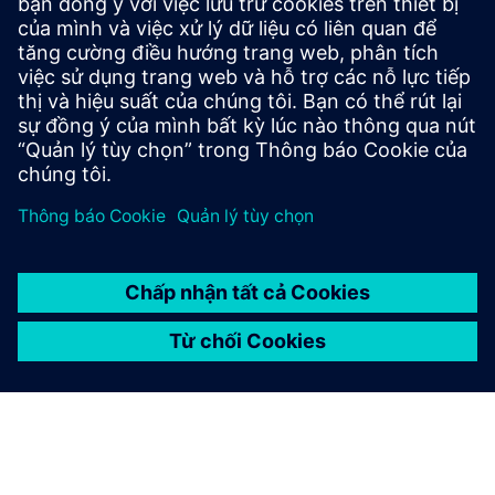
models on Siemens Industrial Edge stay reliable. It detects
data and model drift, flags behavior changes impacting
quality, and generates explainability reports to identify
and...
Tìm hiểu thêm