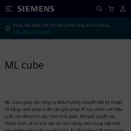
Siemens
Trang này được hiển thị bằng tính năng dịch tự động.
Xem bằng tiếng Anh?
ML cube
ML cube giúp các công ty điều hướng chuyển đổi kỹ thuật
số bằng cách phát triển các giải pháp AI tùy chỉnh với hiệu
suất cao đáng tin cậy theo thời gian. Nó giải quyết các
thách thức về sự trôi dạt dữ liệu bằng cách cung cấp một
sản phẩm giám sát và giải thích AI đảm bảo chất lượng của