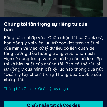
Your AI Copilot for CAM
programming
Our AI models turn your production history into scalable
automation. It runs fully on-premise, secure, and
integrates seamlessly into Siemens NX CAM.
Tìm hiểu thêm