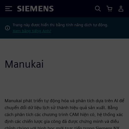
Siemens
Trang này được hiển thị bằng tính năng dịch tự động.
Xem bằng tiếng Anh?
Manukai
Manukai phát triển tự động hóa và phân tích dựa trên AI để
chuyển đổi dữ liệu lịch sử thành hiệu quả sản xuất. Bằng
cách phân tích các chương trình CAM hiện có, hệ thống xác
định các chiến lược gia công đã được chứng minh và điều
chỉnh chúng với hình học mới trực tiếp trong Siemens NX