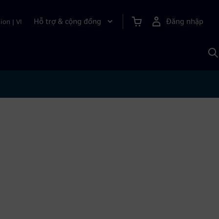
Hỗ trợ & cộng đồng
Đăng nhập
ion
|
VI
T
k
v
S
A