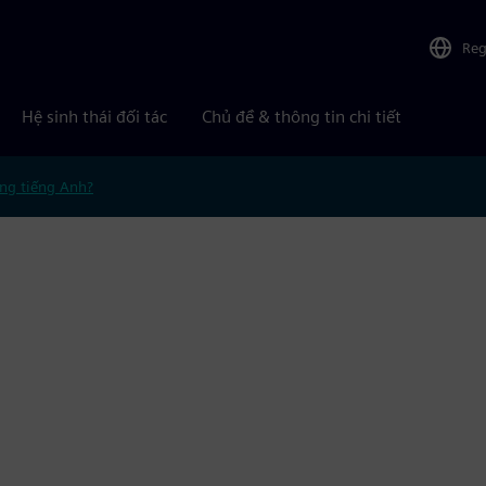
Reg
Hệ sinh thái đối tác
Chủ đề & thông tin chi tiết
ng tiếng Anh?