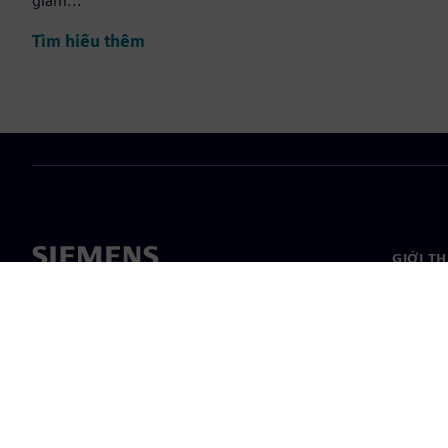
giảm...
Tìm hiểu thêm
GIỚI T
Giới thi
Lãnh đạ
Tin tức 