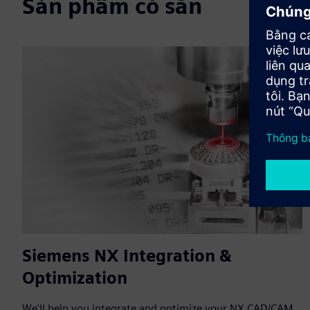
Sản phẩm có sẵn
Siemens NX Integration &
Optimization
We'll help you integrate and optimize your NX CAD/CAM