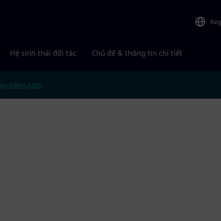
Reg
Hệ sinh thái đối tác
Chủ đề & thông tin chi tiết
ng tiếng Anh?