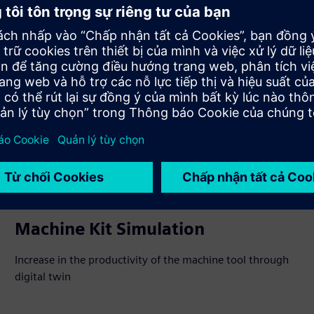
Machine Kit Simulation
Increase in the productivity of the machine tool through
digital twin