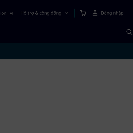
Hỗ trợ & cộng đồng
Đăng nhập
ion
|
VI
T
k
v
S
A