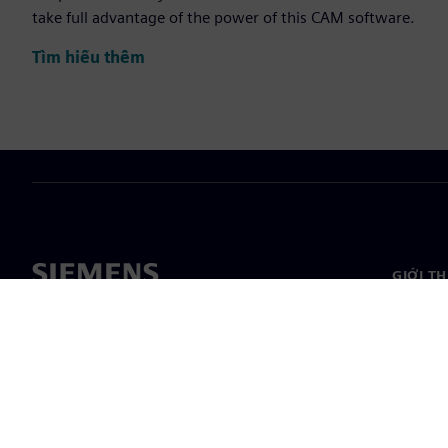
take full advantage of the power of this CAM software.
Tìm hiểu thêm
GIỚI T
Giới thi
Lãnh đạ
Tin tức 