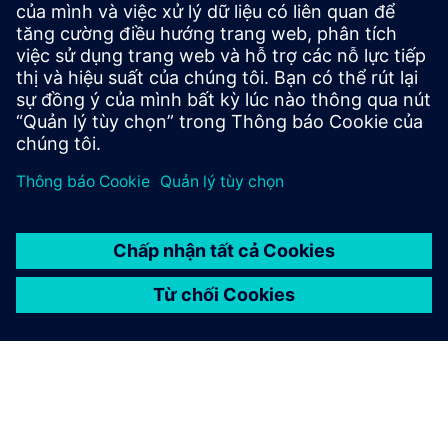
Qualifying the performance of 5-axis machines can be
complex. The Rotary Inspector measurement system
provides a revolutionary method to simplify this process.
Tìm hiểu thêm