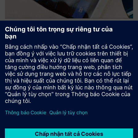
3D inventory documentation and
data management
Chúng tôi cung cấp các giải pháp quét chính xác hàng
centimet và ảo hóa các tòa nhà. Kết quả là hai tòa nhà kỹ
thuật số cho phép tính chính xác và tài liệu hàng tồn kho,
chẳng hạn như chụp 3D chính xác về tình trạng và kích
thước ...
Tìm hiểu thêm