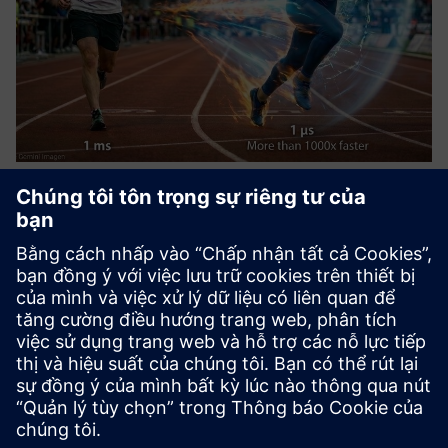
FPGA Design for High Speed PLC
with TM FAST
Ultra-fast applications beyond standard PLC speeds with
our FPGA design service for the Siemens TM FAST for your
S7-1500, S7-1200 or custom application. We deliver the
custom FPGA logic, so you can focus on your core solution.
Usi...
Tìm hiểu thêm