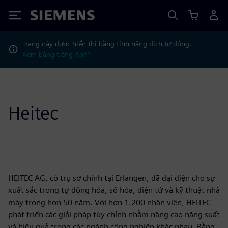
Siemens
Trang này được hiển thị bằng tính năng dịch tự động.
Xem bằng tiếng Anh?
Heitec
HEITEC AG, có trụ sở chính tại Erlangen, đã đại diện cho sự
xuất sắc trong tự động hóa, số hóa, điện tử và kỹ thuật nhà
máy trong hơn 50 năm. Với hơn 1.200 nhân viên, HEITEC
phát triển các giải pháp tùy chỉnh nhằm nâng cao năng suất
và hiệu quả trong các ngành công nghiệp khác nhau. Bằng