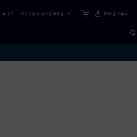
Hỗ trợ & cộng đồng
Đăng nhập
ion
|
VI
T
k
v
S
A