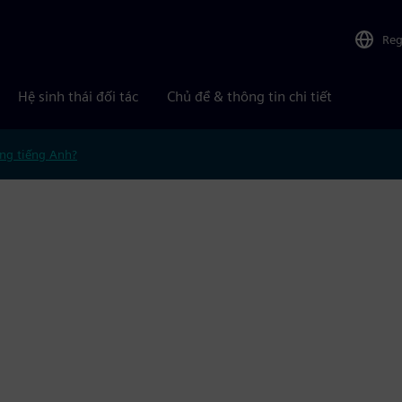
Reg
Hệ sinh thái đối tác
Chủ đề & thông tin chi tiết
ng tiếng Anh?