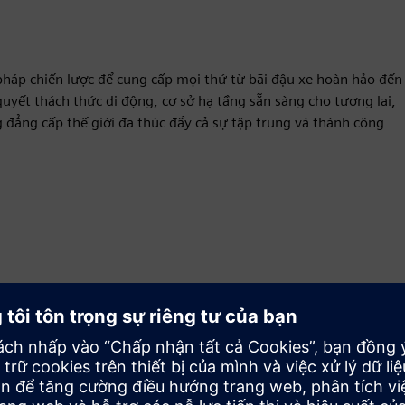
i pháp chiến lược để cung cấp mọi thứ từ bãi đậu xe hoàn hảo đến
quyết thách thức di động, cơ sở hạ tầng sẵn sàng cho tương lai,
đẳng cấp thế giới đã thúc đẩy cả sự tập trung và thành công
Chuyển động
Build
Mở rộng hoặc xây dựng dựa trên sản phẩm/giải pháp
Siemens Xcelerator bằng cách xây dựng một sản phẩm
mới hoặc tạo ra một giải pháp khách hàng mới thông qua