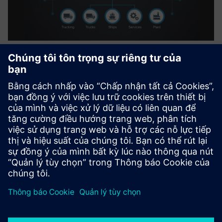
DWG Terminal Management
System
The DWG Terminal Management System (TMS) streamlines
loading, unloading, inventory, and planning at fuel or plant
based terminals, reducing manual errors and downtime
while ensuring accurate tracking and efficient truck
scheduling...
Tìm hiểu thêm