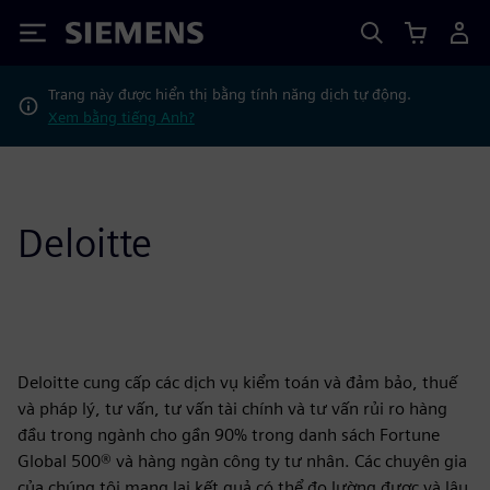
Siemens
Trang này được hiển thị bằng tính năng dịch tự động.
Xem bằng tiếng Anh?
Deloitte
Deloitte cung cấp các dịch vụ kiểm toán và đảm bảo, thuế
và pháp lý, tư vấn, tư vấn tài chính và tư vấn rủi ro hàng
đầu trong ngành cho gần 90% trong danh sách Fortune
Global 500® và hàng ngàn công ty tư nhân. Các chuyên gia
của chúng tôi mang lại kết quả có thể đo lường được và lâu