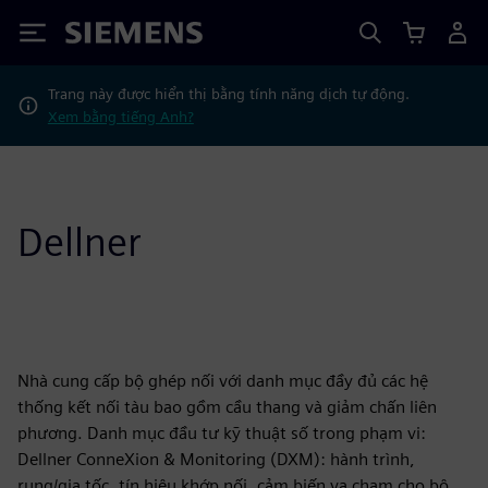
Siemens
Trang này được hiển thị bằng tính năng dịch tự động.
Xem bằng tiếng Anh?
Dellner
Nhà cung cấp bộ ghép nối với danh mục đầy đủ các hệ
thống kết nối tàu bao gồm cầu thang và giảm chấn liên
phương. Danh mục đầu tư kỹ thuật số trong phạm vi:
Dellner ConneXion & Monitoring (DXM): hành trình,
rung/gia tốc, tín hiệu khớp nối, cảm biến va chạm cho bộ