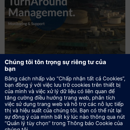
Turnaround Management
Các nhà máy hóa chất lớn và nhà máy lọc dầu thường
xuyên có các dự án dừng (TurnAround) hoặc bảo trì để thực
hiện bảo trì lớn cần thiết, gia hạn và mở rộng nhà máy và
lắp đặt. DDC cung cấp một bộ giải pháp phần mềm để quản
lý công...
Tìm hiểu thêm