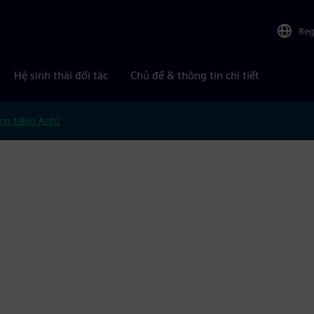
Reg
Hệ sinh thái đối tác
Chủ đề & thông tin chi tiết
ng tiếng Anh?