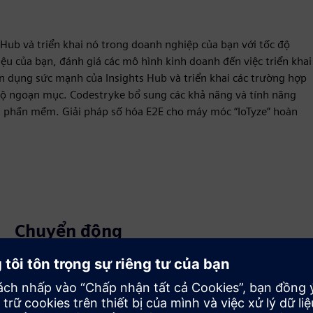
 Hub và triển khai nó trong doanh nghiệp của bạn với tốc độ
iệu của bạn, đánh giá các mô hình kinh doanh đến việc triển khai
ận dụng sức mạnh của Insights Hub và triển khai các trường hợp
 độ ngoạn mục. Codestryke bổ sung các khả năng và tính năng
riển phần mềm. Giải pháp số hóa E2E cho máy móc “IoTyze” hoàn
Chuyển động
Build
Mở rộng hoặc xây dựng dựa trên sản phẩm/giải pháp
Siemens Xcelerator bằng cách xây dựng một sản phẩm
mới hoặc tạo ra một giải pháp khách hàng mới thông qua