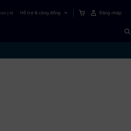
Hỗ trợ & cộng đồng
Đăng nhập
ion
|
VI
T
k
v
S
A