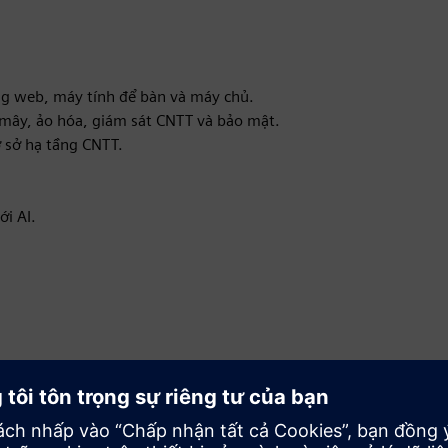
g web, máy tính để bàn và máy chủ.
 mây, ảo hóa, giám sát CNTT và bảo mật.
ơ sở hạ tầng CNTT.
ới AI.
Chuyển động
Service