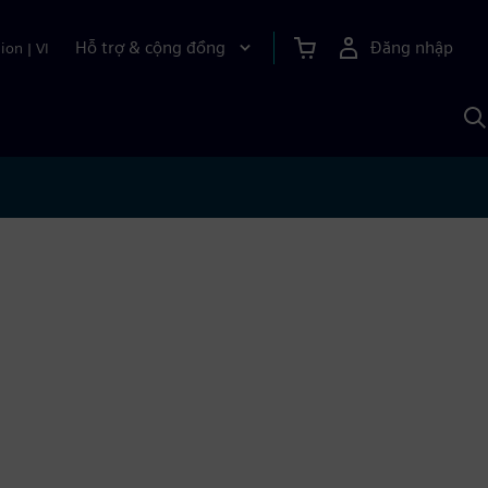
Hỗ trợ & cộng đồng
Đăng nhập
ion
|
VI
T
k
v
S
A