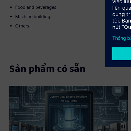
Food and beverages
Machine building
Others
Sản phẩm có sẵn