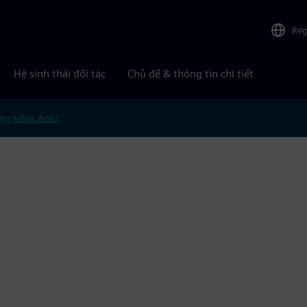
Reg
Hệ sinh thái đối tác
Chủ đề & thông tin chi tiết
ng tiếng Anh?