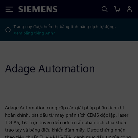
Siemens
Trang này được hiển thị bằng tính năng dịch tự động.
Xem bằng tiếng Anh?
Adage Automation
Adage Automation cung cấp các giải pháp phân tích khí
hoàn chỉnh, bắt đầu từ máy phân tích CEMS độc lập, laser
TDLAS, GC trực tuyến đến nơi trú ẩn phân tích chìa khóa
trao tay và bảng điều khiển đám mây. Được chứng nhận
theo tiêu chuẩn TÜV và US-EPA, danh mục đầu tư của công