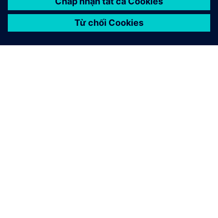
GIỚI THIỆU VỀ SIEMENS
THÔNG TIN CÔNG TY
LIÊN HỆ
VIỆC LÀM