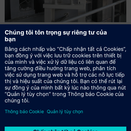
Adage Solution for Cement
Industry Kiln Inlet application
Đầu dò đầu vào lò Adage xử lý 1400° C, 2000 g/m³ bụi,
kiềm. Khả năng thu hồi điện, làm sạch bằng không khí,
nhiều bộ lọc, chẩn đoán AI đảm bảo O₂ an toàn, chính xác;
Hơn 150 thiết bị cắt giảm thời gian ngừng hoạt động trên
toàn th...
Tìm hiểu thêm