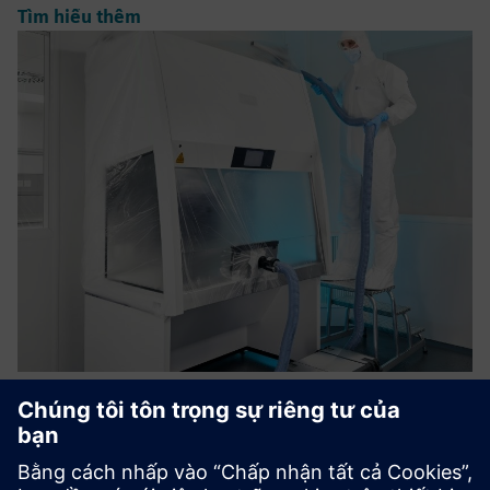
Tìm hiểu thêm
Decontamination with H202 of
safety cabinets
Vaporized hydrogen peroxide forms the basis for a