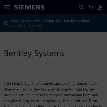
Siemens
Trang này được hiển thị bằng tính năng dịch tự động.
Xem bằng tiếng Anh?
Bentley Systems
Trên khắp thế giới, các chuyên gia cơ sở hạ tầng dựa vào
phần mềm từ Bentley Systems để giúp họ thiết kế, xây
dựng và vận hành cơ sở hạ tầng tốt hơn và linh hoạt hơn
cho giao thông, nước, năng lượng, thành phố, v.v. Được
thành lập vào năm 1984 bởi các kỹ sư cho kỹ sư, Bentley là