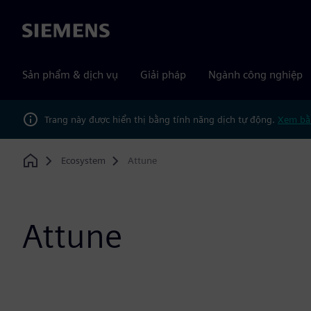
Siemens
Sản phẩm & dịch vụ
Giải pháp
Ngành công nghiệp
Trang này được hiển thị bằng tính năng dịch tự động.
Xem bằ
Ecosystem
Attune
Home
Attune