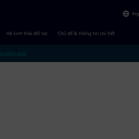
Reg
Hệ sinh thái đối tác
Chủ đề & thông tin chi tiết
ng tiếng Anh?