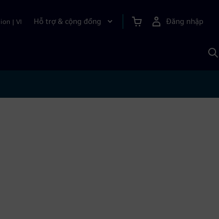
Hỗ trợ & cộng đồng
Đăng nhập
ion
|
VI
T
k
v
S
A