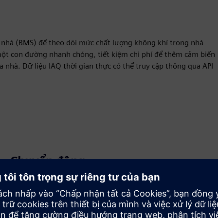
a nhà (BMS) để theo dõi mức chất lượng không khí trong nhà
ột con đường nhanh chóng, tiết kiệm chi phí để thêm cảm biến
a nhà. Dữ liệu IAQ thời gian thực có thể truy cập thông qua API
Chuyển động
Build
Mở rộng hoặc xây dựng dựa trên sản phẩm/giải pháp
Siemens Xcelerator bằng cách xây dựng một sản phẩm
mới hoặc tạo ra một giải pháp khách hàng mới thông qua