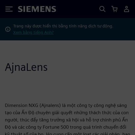
Siemens
Trang này được hiển thị bằng tính năng dịch tự động.
Xem bằng tiếng Anh?
AjnaLens
Dimension NXG (Ajnalens) là một công ty công nghệ sáng
tạo của Ấn Độ chuyên giải quyết những thách thức của con
người, thúc đẩy tăng trưởng xã hội và hỗ trợ chính phủ Ấn
Độ và các công ty Fortune 500 trong quá trình chuyển đổi
kỹ thuật số của họ. Họ cung cấp một loạt các giải pháp, bao