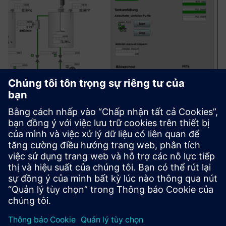
PCS "x" Service Portfolio for
SIMATIC PCS 7 & PCS neo
Tư vấn, khái niệm, xuất, lắp đặt và bảo trì hệ thống xử lý
trong phạm vi (SIMATIC PCS 7, PCS neo)
Tìm hiểu thêm