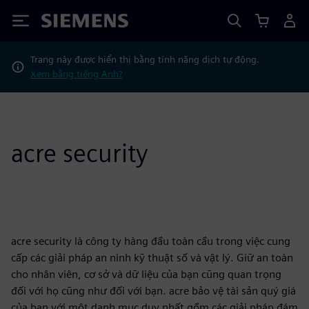
Siemens
Trang này được hiển thị bằng tính năng dịch tự động.
Xem bằng tiếng Anh?
acre security
acre security là công ty hàng đầu toàn cầu trong việc cung
cấp các giải pháp an ninh kỹ thuật số và vật lý. Giữ an toàn
cho nhân viên, cơ sở và dữ liệu của bạn cũng quan trọng
đối với họ cũng như đối với bạn. acre bảo vệ tài sản quý giá
của bạn với một danh mục duy nhất gồm các giải pháp đám