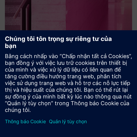
SPC intruder detection
Hệ thống phát hiện kẻ xâm nhập SPC của acre security cung
cấp các giải pháp bảo mật mạnh mẽ, đáng tin cậy. Hệ
thống mạnh mẽ này bảo vệ doanh nghiệp và tài sản của
bạn với chức năng quản lý báo động sáng tạo. Tin tưởng
acre để cung...
Tìm hiểu thêm