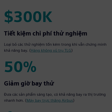
$300K
$300K
Tiết kiệm chi phí thử nghiệm
Loại bỏ các thử nghiệm tốn kém trong khi vẫn chứng minh
khả năng bay. (
Hàng không vũ trụ TLG
)
50%
50%
Giảm giờ bay thử
Đưa các sản phẩm sáng tạo, có khả năng bay ra thị trường
nhanh hơn. (
Máy bay trực thăng Airbus
)