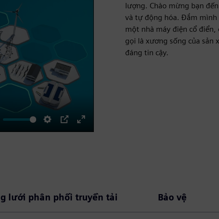
lượng. Chào mừng bạn đến v
và tự động hóa. Đắm mình t
một nhà máy điện cổ điển, 
gọi là xương sống của sản 
đáng tin cậy.
ute
Settings
PIP
Enter
fullscreen
 lưới phân phối truyền tải
Bảo vệ