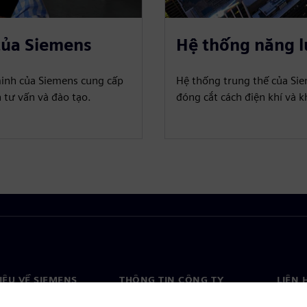
của Siemens
Hệ thống năng 
minh của Siemens cung cấp
Hệ thống trung thế của Sie
 tư vấn và đào tạo.
đóng cắt cách điện khí và k
HIỆU VỀ SIEMENS
THÔNG TIN CÔNG TY
LIÊN 
ệu về chúng tôi
Công ty
Liên h