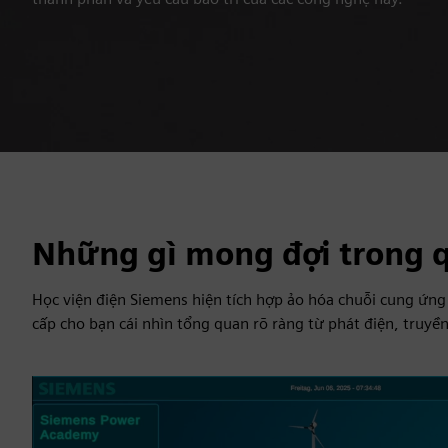
Những gì mong đợi trong q
Học viện điện Siemens hiện tích hợp ảo hóa chuỗi cung ứng
cấp cho bạn cái nhìn tổng quan rõ ràng từ phát điện, truyền