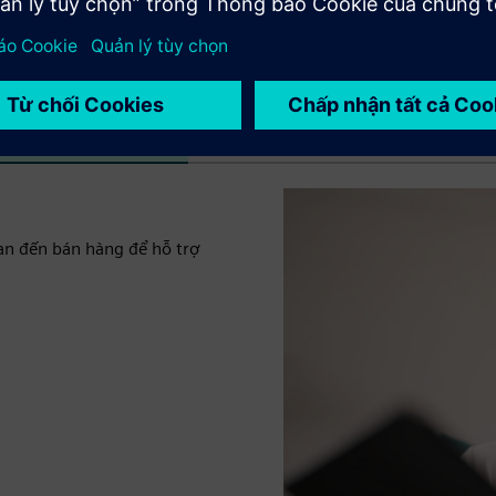
ân viên Siemens)
Bả
uan đến bán hàng để hỗ trợ