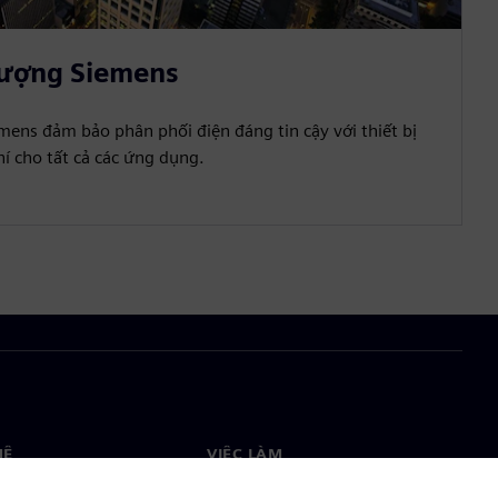
lượng Siemens
mens đảm bảo phân phối điện đáng tin cậy với thiết bị
hí cho tất cả các ứng dụng.
HỆ
VIỆC LÀM
ệ
Việc làm & nghề nghiệp