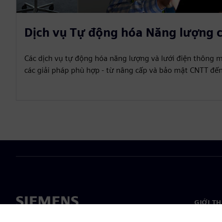
Dịch vụ Tự động hóa Năng lượng 
Các dịch vụ tự động hóa năng lượng và lưới điện thông 
các giải pháp phù hợp - từ nâng cấp và bảo mật CNTT đến
GIỚI T
Giới thi