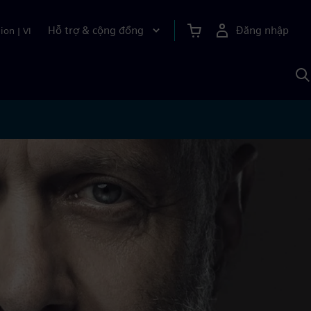
Hỗ trợ & cộng đồng
Đăng nhập
ion
|
VI
T
k
v
S
A