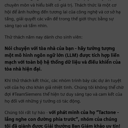
chuyên môn và hiểu biết có giá trị. Thách thức là một cơ
hội để ảnh hưởng đến tương lai của công nghệ và cơ sở hạ
tầng, giải quyết các vấn đề trong thế giới thực bằng sự
sáng tạo và tầm nhìn.
Thử thách năm nay dành cho sinh viên:
Nói chuyện với tòa nhà của bạn - hãy tưởng tượng
một mô hình ngôn ngữ lớn (LLM) được tích hợp liền
mạch với toàn bộ hệ thống dữ liệu và điều khiển của
tòa nhà hiện đại.
Khi thử thách kết thúc, các nhóm trình bày các dự án tuyệt
vời của họ cho khán giả nhiệt tình. Chúng tôi không thể chờ
đợi #TeamSiemens thể hiện tư duy sáng tạo và cam kết của
họ đối với những ý tưởng có tác động.
Chúng tôi rất tự hào -
với phát minh của họ “Tactone -
lắng nghe con đường phía trước”, nhóm của chúng
tôi đã giành được Giải thưởng Ban Giám khảo uy tín!