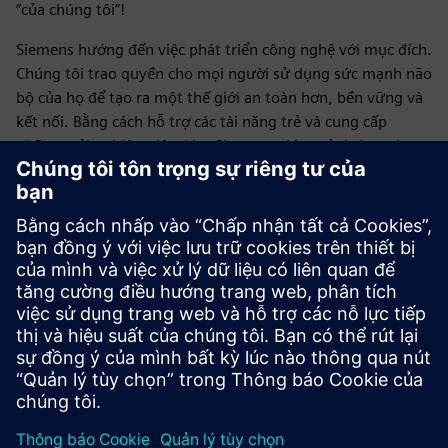
“của chúng tôi”!
Siemens hướng đến việc phát triển công nghệ với mục đích.
Chúng tôi trao quyền cho mọi người sử dụng sức mạnh não
bộ của họ để tạo ra một thế giới an toàn hơn, bền vững và
kết nối. Bằng cách hỗ trợ các tài năng trẻ và cung cấp
những trải nghiệm độc đáo, Siemens giúp mở đường cho
sự nghiệp thành công trong thời đại kỹ thuật số.
Tham gia với chúng tôi và trở thành một phần của tương lai
kỹ thuật số. Giúp định hình một môi trường an toàn hơn,
bền vững và kết nối cho tất cả mọi người. Sẵn sàng thay
đổi thế giới với Siemens? Hãy bắt đầu!
Bạn muốn có một sự nghiệp tại Siemens?
Tìm hiểu thêm về ETH InCube Challenge