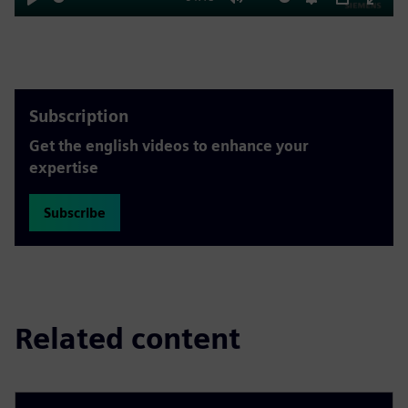
Play
Mute
Settings
PIP
Enter
fulls
Subscription
Get the english videos to enhance your
expertise
Subscribe
Related content