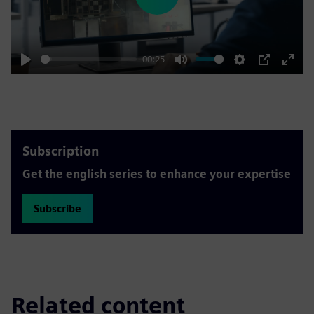
Play
00:25
Play
Mute
Settings
PIP
Enter
fulls
Subscription
Get the english series to enhance your expertise
Subscribe
Related content