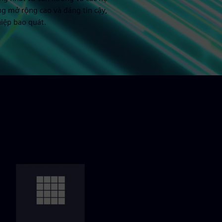
g mở rộng cao và đáng tin cậy,
iệp bao quát.