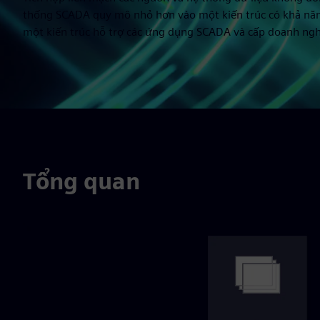
thống SCADA quy mô nhỏ hơn vào một kiến trúc có khả năn
một kiến trúc hỗ trợ các ứng dụng SCADA và cấp doanh ngh
Tổng quan