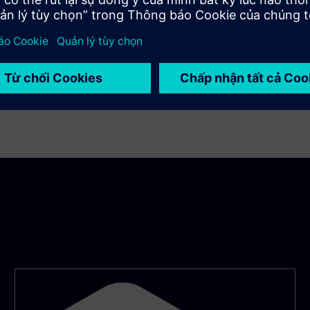
ụng, đồng thời cung cấp giao diện vận hành đáp ứng trên máy
 tích hợp, kết nối lịch sử và mô-đun Perspective để trực quan
 độ xem hoạt động và phân tích trên toàn nhà máy. Triển khai
tích hợp có thể mở rộng cũng giúp giảm chi phí hoạt động và