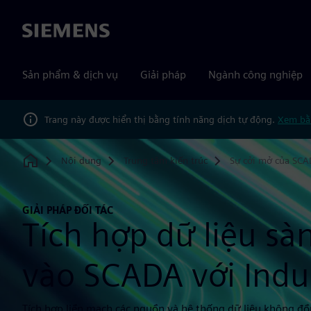
Siemens
Sản phẩm & dịch vụ
Giải pháp
Ngành công nghiệp
Trang này được hiển thị bằng tính năng dịch tự động.
Xem bằ
Nội dung
Trung tâm kiến trúc
Sự cởi mở của SC
Home
GIẢI PHÁP ĐỐI TÁC
Tích hợp dữ liệu s
vào SCADA với Indus
Tích hợp liền mạch các nguồn và hệ thống dữ liệu không đồ