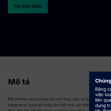
Tìm hiểu thêm
Mô tả
Đối với khả năng tương tác mở rộng, việc sử dụng ví dụ: 
Integration Suite bổ sung cho kiến trúc với HMI linh hoạt,
đun, độc lập với nền tảng và hỗ trợ giao thức rộng giúp dễ 