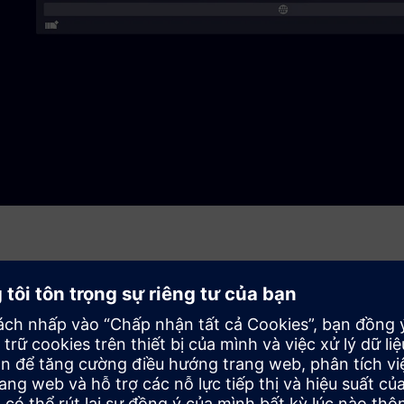
Ignition, WinCC Unified hoặc Wonderware làm HMI &
 xử lý báo động và khả năng trực quan hóa web. Thiết kế mô-
dàng kết nối các hệ thống cũ và hiện đại, tăng tốc độ phát