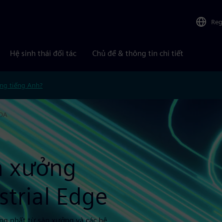
Reg
Hệ sinh thái đối tác
Chủ đề & thông tin chi tiết
ng tiếng Anh?
ADA
àn xưởng
trial Edge
ng nhất từ sàn xưởng và các hệ