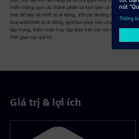
triển thông qua các thành phần và kịch bản có thể tái sử d
tính để bàn và thiết bị di động. Với các đường ống báo động
hóa web/thiết bị di động, Ignition giúp tiêu chuẩn hóa chế
tập trung, kiểm soát truy cập dựa trên vai trò mạnh mẽ và 
thời gian tạo giá trị.
Giá trị & lợi ích