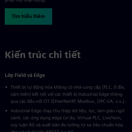
Tìm hiểu thêm
Kiến trúc chi tiết
Lớp Field và Edge
Thiết bị tự động hóa không có nhà cung cấp (PLC, ổ đĩa,
cảm biến) kết nối với các thiết bị Industrial Edge thông
qua các đầu nối OT (EtherNet/IP, Modbus, OPC UA, v.v.).
Industrial Edge chạy thu thập dữ liệu, lọc, làm giàu ngữ
cảnh, các ứng dụng edge (ví dụ: Virtual PLC, LiveTwin,
suy luận AI) và xuất bản đo lường từ xa tiêu chuẩn hóa
cho cơ sở dữ liệu MQTT cục bộ.