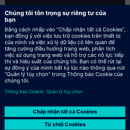
HivemQ (Nhà máy/Edge)
• Thực hiện UNS cục bộ: phân cấp chủ đề, lưu giữ và
thực thi kiểm soát truy cập
• Cung cấp tính bền bỉ MQTT cục bộ, tiện ích mở rộng
và đăng ký cục bộ được tối ưu hóa cho HMI/SCADA
• Cho phép kết nối an toàn với HivemQ trung tâm