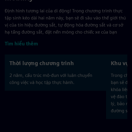
Định hình tương lai của di động! Trong chương trình thực
tập sinh kéo dài hai năm này, bạn sẽ đi sâu vào thế giới thú
vị của tín hiệu đường sắt, tự động hóa đường sắt và cơ sở
hạ tầng đường sắt, đặt nền móng cho chiếc xe của bạn
Tìm hiểu thêm
Thời lượng chương trình
Khu vực
2 năm, cấu trúc mô-đun với luân chuyển
Trong chươ
công việc và học tập thực hành.
bạn sẽ đào
khóa liên 
vệ đào tạo
lý, bảo mậ
đường sắt 