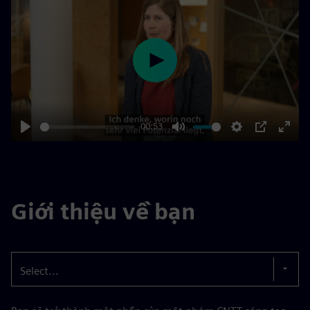
Play
00:53
Play
Mute
Settings
PIP
Enter
fulls
Giới thiệu về bạn
Select...