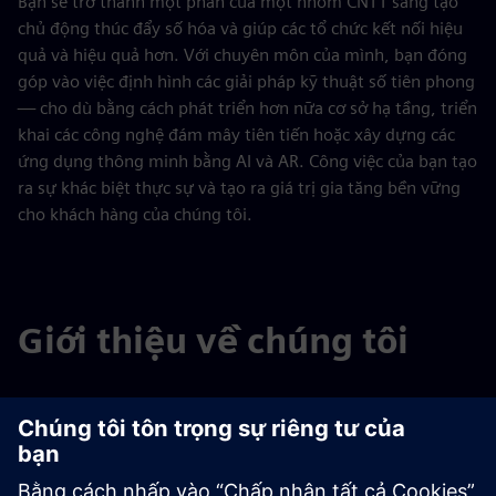
Bạn sẽ trở thành một phần của một nhóm CNTT sáng tạo
chủ động thúc đẩy số hóa và giúp các tổ chức kết nối hiệu
quả và hiệu quả hơn. Với chuyên môn của mình, bạn đóng
góp vào việc định hình các giải pháp kỹ thuật số tiên phong
— cho dù bằng cách phát triển hơn nữa cơ sở hạ tầng, triển
khai các công nghệ đám mây tiên tiến hoặc xây dựng các
ứng dụng thông minh bằng AI và AR. Công việc của bạn tạo
ra sự khác biệt thực sự và tạo ra giá trị gia tăng bền vững
cho khách hàng của chúng tôi.
Giới thiệu về chúng tôi
Select...