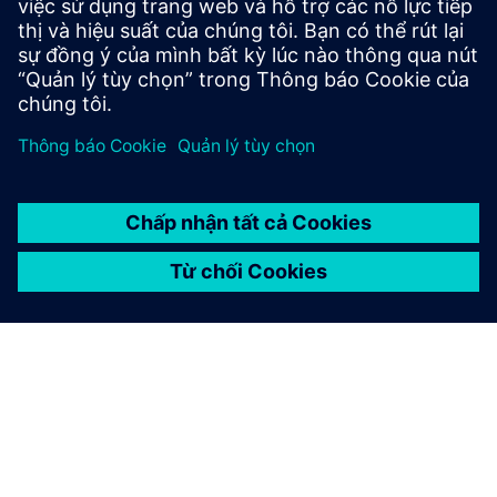
dục đại học bên ngoài, các lựa chọn kỳ nghỉ hấp dẫn và
nghỉ phép, cũng như các cơ hội huấn luyện và phát triển
nghề nghiệp.