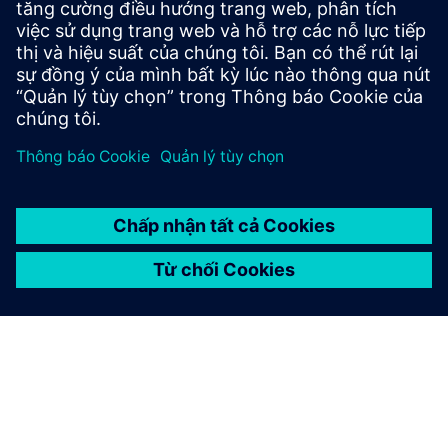
Tìm hiểu thêm về chương trình chứng chỉ vi mô Expedite
for Vets và đăng ký ngay hôm nay →
Xuất bản: Ngày 2 tháng 6 năm 2026