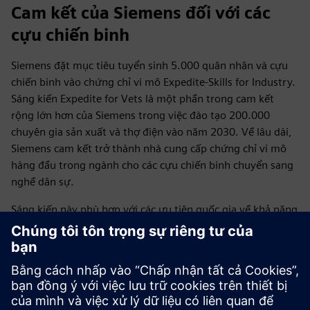
Cam kết của Siemens đối với các
cựu chiến binh
Siemens đặt mục tiêu tuyển sinh 5.000 quân nhân và cựu
chiến binh vào chứng chỉ vi mô Expedite-Skills for Industry.
Sáng kiến Expedite for Vets là một phần trong cam kết
rộng lớn hơn của Siemens trong việc đào tạo 200.000
chuyên gia sản xuất và thợ điện vào năm 2030. Về lâu dài,
Siemens cam kết trở thành nhà cung cấp chứng chỉ vi mô
hàng đầu trong ngành cho các cựu chiến binh chuyển sang
nghề dân sự.
Sáng kiến này phù hợp với các ưu tiên quốc gia về khả năng
cạnh tranh kinh tế, phát triển lực lượng lao động và hỗ trợ
cho cộng đồng quân sự.
Dịch vụ của bạn đã chuẩn bị cho bạn lãnh đạo. Hãy để
chúng tôi chuẩn bị cho nhiệm vụ tiếp theo của bạn.